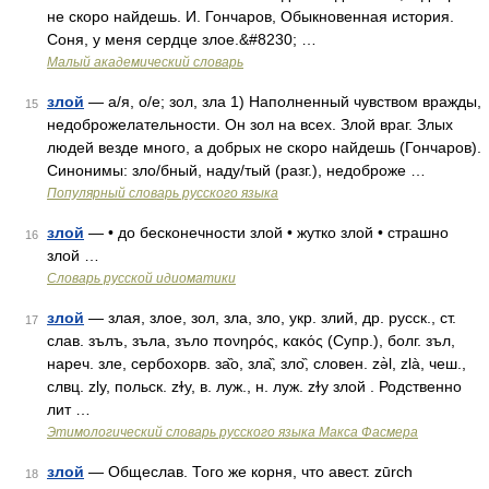
не скоро найдешь. И. Гончаров, Обыкновенная история.
Соня, у меня сердце злое.&#8230; …
Малый академический словарь
злой
— а/я, о/е; зол, зла 1) Наполненный чувством вражды,
15
недоброжелательности. Он зол на всех. Злой враг. Злых
людей везде много, а добрых не скоро найдешь (Гончаров).
Синонимы: зло/бный, наду/тый (разг.), недоброже …
Популярный словарь русского языка
злой
— • до бесконечности злой • жутко злой • страшно
16
злой …
Словарь русской идиоматики
злой
— злая, злое, зол, зла, зло, укр. злий, др. русск., ст.
17
слав. зълъ, зъла, зъло πονηρός, κακός (Супр.), болг. зъл,
нареч. зле, сербохорв. за̏о, зла̏, зло̏, словен. zǝ̀l, zlà, чеш.,
слвц. zly, польск. zɫу, в. луж., н. луж. zɫу злой . Родственно
лит …
Этимологический словарь русского языка Макса Фасмера
злой
— Общеслав. Того же корня, что авест. zūrch
18