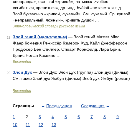
«неправда», осет. zul «кривой», латышск. zvelties
«сгибаться, крениться», др. инд. hválati «петляет» и т. д.
Злой буквально «кривой, лукавый». См. лукавый. Ср. кривой
«неправильный, ложный», кривить душой …
Этимологический словарь русского языка
Злой гений (мультфильм)
— Злой гений Master Mind
19
Жанр Комедия Режиссёр Кэмерон Худ, Кайл Джефферсон
Продюсер Бен Стиллер, Стюарт Корнфилд, Лара Брий,
Денис Нолан Касцино …
Википедия
Злой Дух
— Злой Дух: Злой Дух (группа) Злой дух (фильм)
20
См. также Злой дух Ямбуя (фильм) Злой дух Ямбуя (роман)
…
Википедия
Страницы
←
Предыдущая
Следующая
→
1
2
3
4
5
6
7
8
9
10
11
12
13