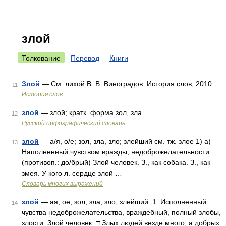
злой
Толкование
Перевод
Книги
Злой
— См. лихой В. В. Виноградов. История слов, 2010 …
11
История слов
злой
— злой; кратк. форма зол, зла …
12
Русский орфографический словарь
злой
— а/я, о/е; зол, зла, зло; злейший см. тж. злое 1) а)
13
Наполненный чувством вражды, недоброжелательности
(противоп.: до/брый) Злой человек. З., как собака. З., как
змея. У кого л. сердце злой …
Словарь многих выражений
злой
— ая, ое; зол, зла, зло; злейший. 1. Исполненный
14
чувства недоброжелательства, враждебный, полный злобы,
злости. Злой человек. □ Злых людей везде много, а добрых